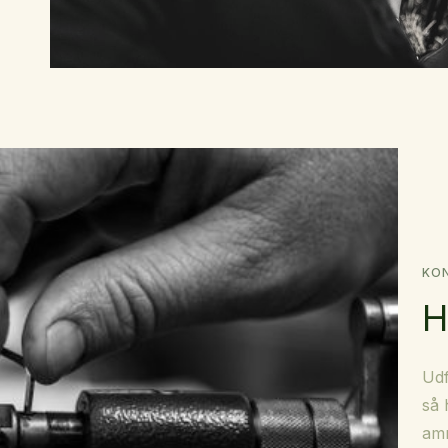
KO
H
Udf
så 
amm