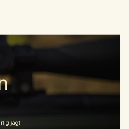
n
lig jagt