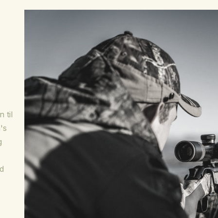
 til
's
g
ld