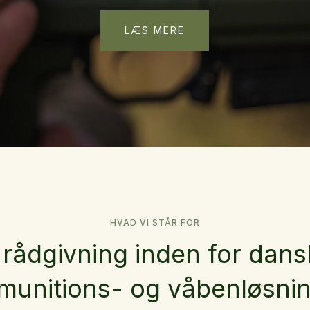
LÆS MERE
HVAD VI STÅR FOR
 rådgivning inden for dans
unitions- og våbenløsni