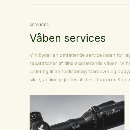
SERVICES
Våben services
Vi tilbyder en omfattende service inden for ja
reparationer af dine eksisterende våben. Vi ha
justering til en fuldstændig teardown og opbygn
sikre, at dine jagtrifler altid er i topform. K