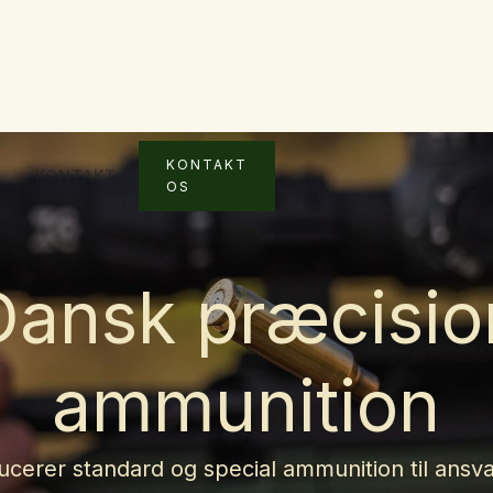
KONTAKT
KONTAKT
OS
Dansk præcisio
ammunition
ucerer standard og special ammunition til ansvar