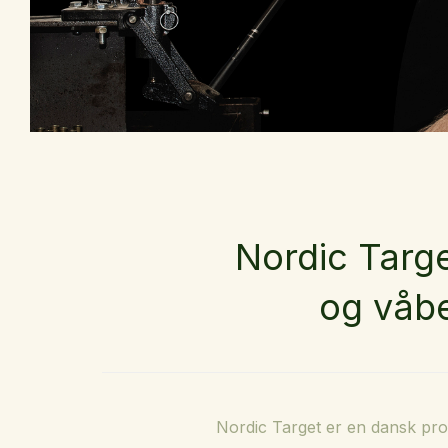
Nordic Targe
og våb
Nordic Target er en dansk prod