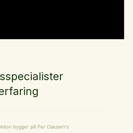
sspecialister
rfaring
duktion bygger på Per Clausen's