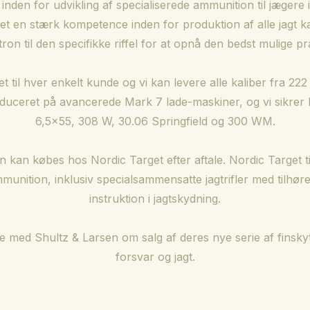
inden for udvikling af specialiserede ammunition til jægere i
 en stærk kompetence inden for produktion af alle jagt kali
tron til den specifikke riffel for at opnå den bedst mulige p
t til hver enkelt kunde og vi kan levere alle kaliber fra 222
duceret på avancerede Mark 7 lade-maskiner, og vi sikrer hø
6,5x55, 308 W, 30.06 Springfield og 300 WM.
kan købes hos Nordic Target efter aftale. Nordic Target t
unition, inklusiv specialsammensatte jagtrifler med tilhør
instruktion i jagtskydning.
 med Shultz & Larsen om salg af deres nye serie af finskytte
forsvar og jagt.