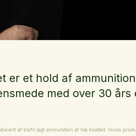
t er et hold af ammunition
ensmede med over 30 års e
ucent af blyfri jagt ammunition af høj kvalitet. Vores pro